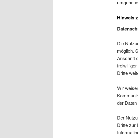
umgehend 
Hinweis 
Datensch
Die Nutzu
möglich. 
Anschrift 
freiwillig
Dritte wei
Wir weisen
Kommunika
der Daten 
Der Nutzu
Dritte zu
Informatio