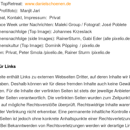
, TopRetreat:
www.danielschoenen.de
rofilfoto): Manjit Jari
at, Kontakt, Impressum: Privat
ce Week unter Nachrichten: Maleki Group / Fotograf: José Poblete
ensnachfolge (Top Image): Johannes Krzeslack
nsnachfolge (side Images): RainerSturm, Gabi Eder (alle pixelio.de
enskultur (Top Image): Dominik Pöpping / pixelio.de
n: Privat, Peter Smola /pixelio.de, Rainer Sturm /pixelio.de
ür Links
te enthält Links zu externen Webseiten Dritter, auf deren Inhalte wir
aben. Deshalb können wir für diese fremden Inhalte auch keine Gew
. Für die Inhalte der verlinkten Seiten ist stets der jeweilige Anbiete
der Seiten verantwortlich. Die verlinkten Seiten wurden zum Zeitpunkt
 auf mögliche Rechtsverstöße überprüft. Rechtswidrige Inhalte war
der Verlinkung nicht erkennbar. Eine permanente inhaltliche Kontrolle 
 Seiten ist jedoch ohne konkrete Anhaltspunkte einer Rechtsverletzun
 Bei Bekanntwerden von Rechtsverletzungen werden wir derartige Li