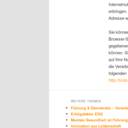
Internetn
erbringen.
Adresse w
Sie können
Browser-So
gegebenenf
können. S
auf Ihre N
die Verarb
folgenden 
http://too
WEITERE THEMEN
Führung & Demokratie – Verantw
Erfolgsfaktor ESG
Mentale Gesundheit ist Führung
Innovation aus Leidenschaft