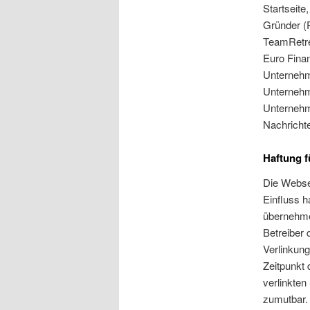
Startseite
Gründer (P
TeamRetre
Euro Finan
Unternehm
Unternehme
Unternehm
Nachrichte
Haftung f
Die Websei
Einfluss h
übernehmen
Betreiber 
Verlinkung
Zeitpunkt 
verlinkten
zumutbar.