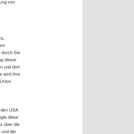
dung von
nc.
rem
 durch Sie
ng dieser
n und dort
e wird Ihre
 Union
n den USA
ogle diese
s über die
 und der