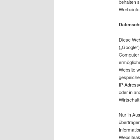
behalten s
Werbeinfo
Datenschu
Diese Web
(„Google“)
Computer 
ermögliche
Website w
gespeicher
IP-Adress
oder in a
Wirtschaf
Nur in Aus
übertragen
Informati
Websiteak