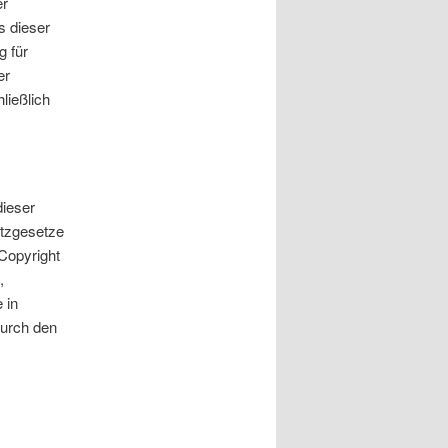
er
s dieser
g für
er
ließlich
dieser
utzgesetze
 Copyright
,
 in
durch den