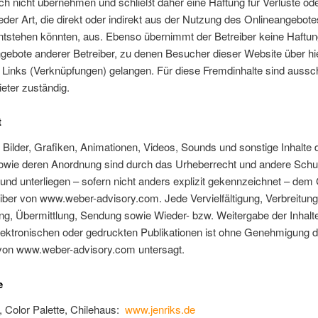
ch nicht übernehmen und schließt daher eine Haftung für Verluste od
der Art, die direkt oder indirekt aus der Nutzung des Onlineangebote
tstehen könnten, aus. Ebenso übernimmt der Betreiber keine Haftun
gebote anderer Betreiber, zu denen Besucher dieser Website über hi
 Links (Verknüpfungen) gelangen. Für diese Fremdinhalte sind aussch
eter zuständig.
t
, Bilder, Grafiken, Animationen, Videos, Sounds und sonstige Inhalte 
owie deren Anordnung sind durch das Urheberrecht und andere Sch
und unterliegen – sofern nicht anders explizit gekennzeichnet – dem
ber von www.weber-advisory.com. Jede Vervielfältigung, Verbreitung
g, Übermittlung, Sendung sowie Wieder- bzw. Weitergabe der Inhalte
lektronischen oder gedruckten Publikationen ist ohne Genehmigung 
 von www.weber-advisory.com untersagt.
e
 Color Palette, Chilehaus:
www.jenriks.de