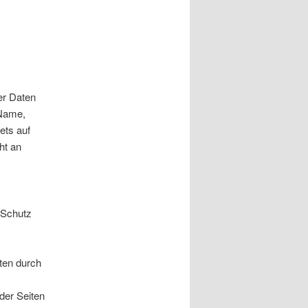
er Daten
 Name,
ets auf
ht an
 Schutz
ten durch
der Seiten