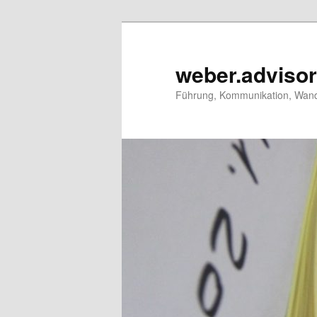
Zum
primären
Inhalt
weber.adviso
springen
Führung, Kommunikation, Wand