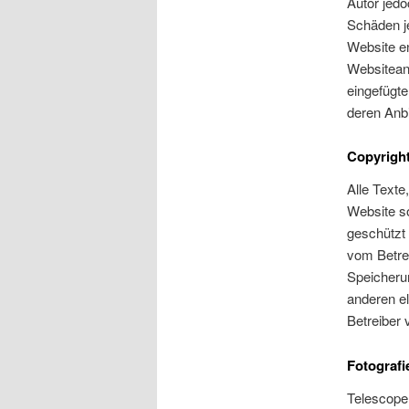
Autor jedo
Schäden je
Website en
Websitean
eingefügte
deren Anbi
Copyrigh
Alle Texte
Website s
geschützt 
vom Betrei
Speicherun
anderen e
Betreiber
Fotografi
Telescope,