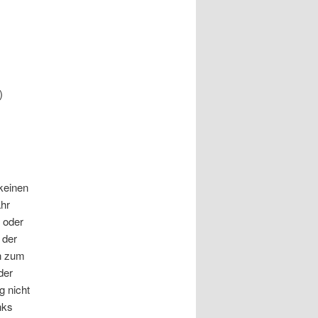
)
 keinen
ähr
r oder
 der
en zum
der
g nicht
nks