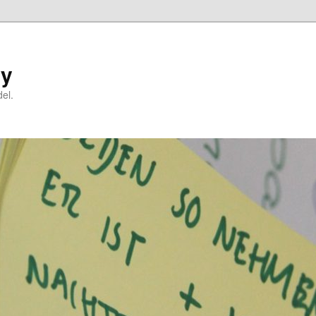
ry
el.