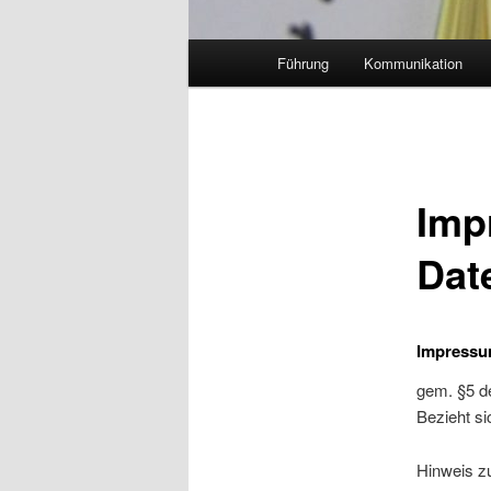
Hauptmenü
Führung
Kommunikation
Imp
Dat
Impress
gem. §5 d
Bezieht si
Hinweis zu