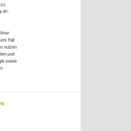
 zu
e IP-
Ihrer
sem Fall
en nutzen
gten und
gle sowie
em
ng