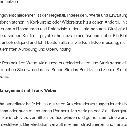
on nutzen.
gsverschiedenheit ist der Regelfall. Interessen, Werte und Erwartun
ionen stehen in Konkurrenz oder Widerspruch zu denen Anderer. In 
s enorme Ressourcen und Potenziale in den Unternehmen. Streitigkei
verursachen Kosten – psychische, soziale und ökonomische. Ein Einle
t unbefriedigend und führt bestenfalls nur zur Konfliktvermeidung, nic
uerhaften Auflösung und Überwindung.
e Perspektive: Wenn Meinungsverschiedenheiten und Streit schon ei
n machen Sie etwas daraus. Sehen Sie das Positive und ziehen Sie e
raus.
-Management mit Frank Weber
haftsmediator helfe ich in konkreten Auseinandersetzungen innerhalb
ns oder auch mit externen Partnern. Ich verfolge das Ziel, divergie
 konstruktiv zu vermitteln, zu überwinden und gemeinsam eine wertv
destillieren. Die Mediation verläuft in einem strukturierten und trans