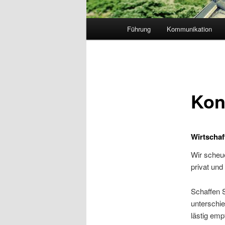
Hauptmenü
Führung
Kommunikation
Konf
Wirtschaf
Wir scheue
privat und
Schaffen S
unterschie
lästig emp