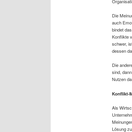
Organisati
Die Meinun
auch Emot
bindet da
Konflikte 
schwer, is
dessen da
Die ander
sind, dan
Nutzen da
Konflikt
Als Wirtsc
Unternehme
Meinungen
Lösung zu 