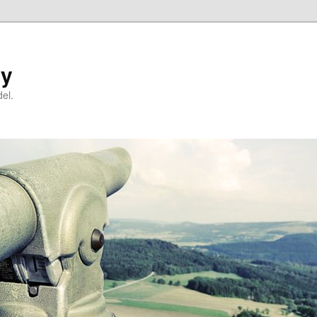
ry
el.