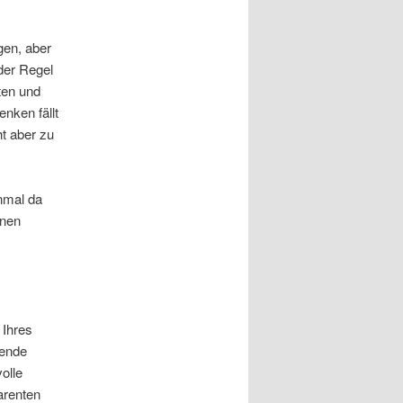
gen, aber
der Regel
ten und
nken fällt
ht aber zu
nmal da
inen
 Ihres
rende
olle
parenten