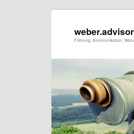
Zum
primären
Inhalt
weber.adviso
springen
Führung, Kommunikation, Wand