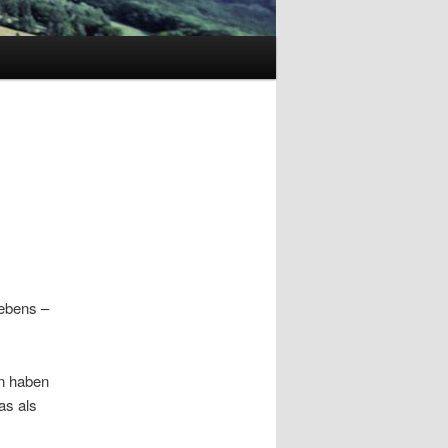
Lebens –
en haben
as als