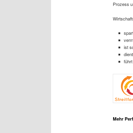
Prozess un
Wirtschaf
spar
verm
ist 
dien
führ
Mehr Perf