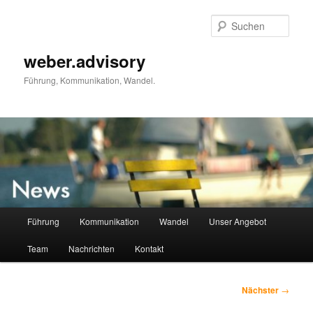
Zum
primären
Such
Inhalt
springen
weber.advisory
Führung, Kommunikation, Wandel.
Hauptmenü
Führung
Kommunikation
Wandel
Unser Angebot
Team
Nachrichten
Kontakt
Beitragsnavigation
Nächster
→