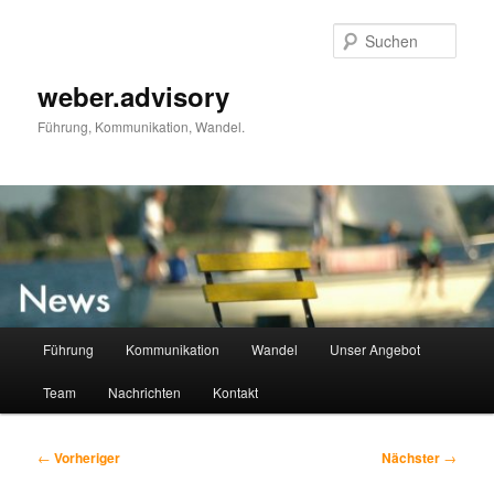
Zum
primären
Such
Inhalt
springen
weber.advisory
Führung, Kommunikation, Wandel.
Hauptmenü
Führung
Kommunikation
Wandel
Unser Angebot
Team
Nachrichten
Kontakt
Beitragsnavigation
←
Vorheriger
Nächster
→