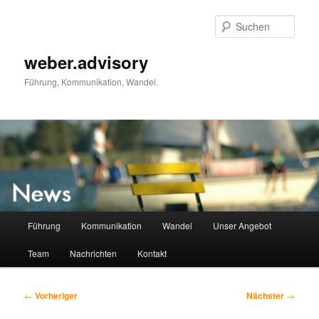
Zum
primären
Such
Inhalt
springen
weber.advisory
Führung, Kommunikation, Wandel.
Hauptmenü
Führung
Kommunikation
Wandel
Unser Angebot
Team
Nachrichten
Kontakt
Beitragsnavigation
←
Vorheriger
Nächster
→