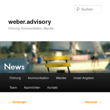
Zum
primären
Such
Inhalt
springen
weber.advisory
Führung, Kommunikation, Wandel.
Hauptmenü
Führung
Kommunikation
Wandel
Unser Angebot
Team
Nachrichten
Kontakt
Beitragsnavigation
←
Vorheriger
Nächster
→