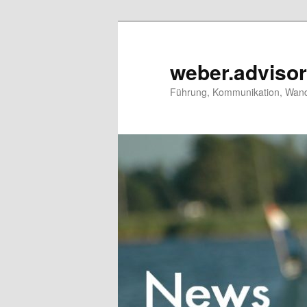
Zum
primären
Inhalt
weber.adviso
springen
Führung, Kommunikation, Wand