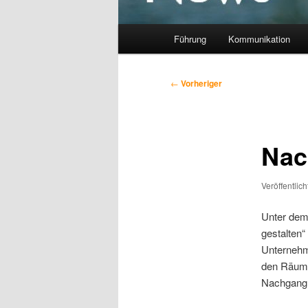
Hauptmenü
Führung
Kommunikation
Beitragsnavigation
←
Vorheriger
Nac
Veröffentlic
Unter dem
gestalten“
Unternehme
den Räume
Nachgang 