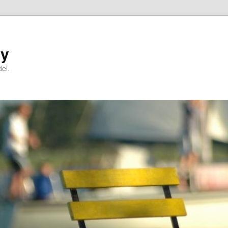
ry
el.