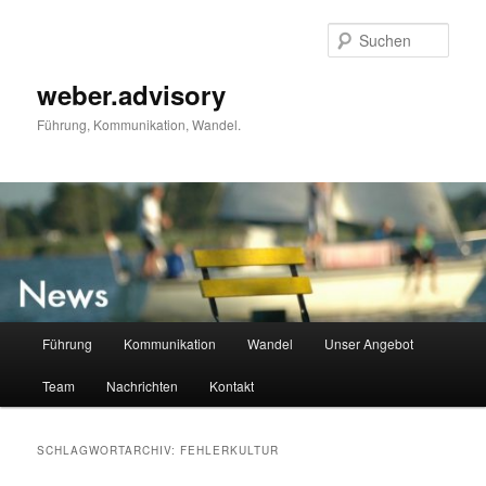
Zum
Zum
primären
sekundären
Such
Inhalt
Inhalt
springen
springen
weber.advisory
Führung, Kommunikation, Wandel.
Hauptmenü
Führung
Kommunikation
Wandel
Unser Angebot
Team
Nachrichten
Kontakt
SCHLAGWORTARCHIV:
FEHLERKULTUR