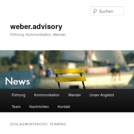
Zum
Zum
primären
sekundären
Such
Inhalt
Inhalt
springen
springen
weber.advisory
Führung, Kommunikation, Wandel.
Hauptmenü
Führung
Kommunikation
Wandel
Unser Angebot
Team
Nachrichten
Kontakt
SCHLAGWORTARCHIV:
TEAMTAG