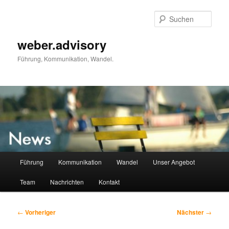
Zum
primären
Such
Inhalt
springen
weber.advisory
Führung, Kommunikation, Wandel.
Hauptmenü
Führung
Kommunikation
Wandel
Unser Angebot
Team
Nachrichten
Kontakt
Beitragsnavigation
←
Vorheriger
Nächster
→