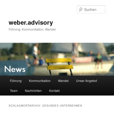
Zum
Zum
primären
sekundären
Such
Inhalt
Inhalt
springen
springen
weber.advisory
Führung, Kommunikation, Wandel.
Hauptmenü
Führung
Kommunikation
Wandel
Unser Angebot
Team
Nachrichten
Kontakt
SCHLAGWORTARCHIV:
GESUNDES UNTERNEHMEN