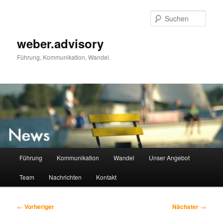
Zum
primären
Such
Inhalt
springen
weber.advisory
Führung, Kommunikation, Wandel.
Hauptmenü
Führung
Kommunikation
Wandel
Unser Angebot
Team
Nachrichten
Kontakt
Beitragsnavigation
←
Vorheriger
Nächster
→