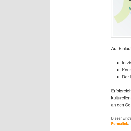
Auf Einla
In v
Kaum
Der 
Erfolgreic
kulturelle
an den Sch
Dieser Eint
Permalink
.