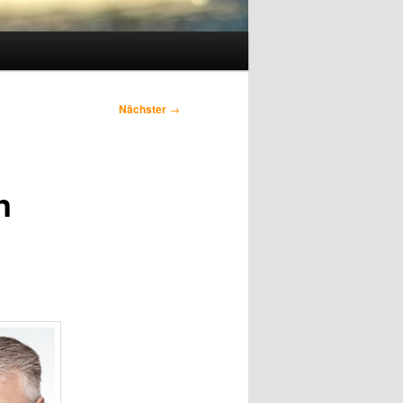
Nächster
→
n