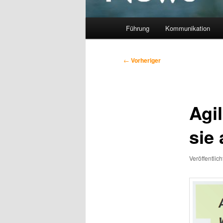
Hauptmenü
Führung
Kommunikation
Beitragsnavigation
←
Vorheriger
Agi
sie 
Veröffentlic