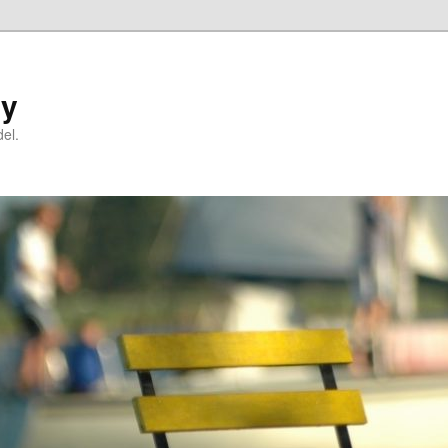
ry
el.