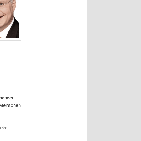
chenden
e Menschen
ür den