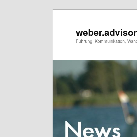
Zum
primären
Inhalt
weber.adviso
springen
Führung, Kommunikation, Wand