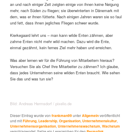
an und nach einiger Zeit zeigten einige von ihnen keine Neigung
mehr, nach Süden zu fliegen; sie überwinterten in Dänemark mit
dem, was er ihnen fütterte. Nach einigen Jahren waren sie so faul
und fett, dass ihnen jegliches Fliegen schwer wurde.
Kierkegaard lehrt uns – man kann wilde Enten zähmen, aber
zahme Enten nicht mehr wild machen. Dazu wird die Ente,
einmal gezähmt, kein fernes Ziel mehr haben und erreichen.
Was aber lernen wir für die Führung von Mitarbeitern hieraus?
Versuchen Sie als Chef Ihre Mitarbeiter zu zähmen? Ich glaube,
dass jedes Unternehmen seine wilden Enten braucht. Wie sehen
Sie das und was tun sie?
Bild: Andreas Hermsdorf / pixelio.de
Dieser Eintrag wurde von
frankman99
unter
Allgemein
veröffentlicht
und mit
Führung
,
Leadership
,
Organisation
,
Unternehmenskultur
,
Unternehmensorganisation
,
Unternehmenswachstum
,
Wachstum
verschlagwortet. Setze ein Lesezeichen für den
Permalink
.