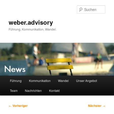
Zum
primären
Such
Inhalt
springen
weber.advisory
Führung, Kommunikation, Wandel.
Hauptmenü
Führung
Kommunikation
Wandel
Unser Angebot
Team
Nachrichten
Kontakt
Beitragsnavigation
←
Vorheriger
Nächster
→