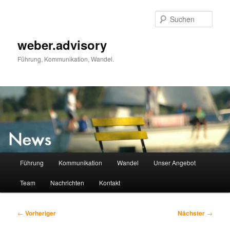
Zum
primären
Such
Inhalt
springen
weber.advisory
Führung, Kommunikation, Wandel.
Hauptmenü
Führung
Kommunikation
Wandel
Unser Angebot
Team
Nachrichten
Kontakt
Beitragsnavigation
←
Vorheriger
Nächster
→