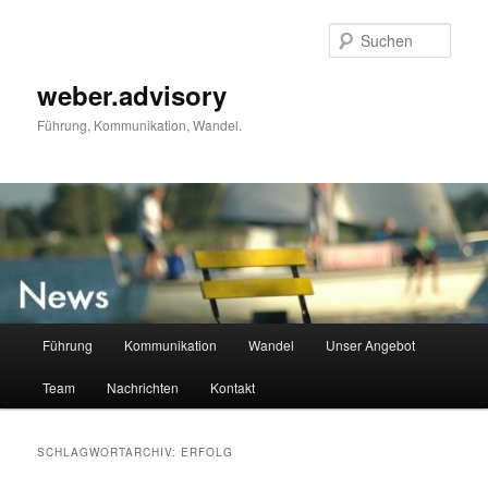
Zum
Zum
primären
sekundären
Such
Inhalt
Inhalt
springen
springen
weber.advisory
Führung, Kommunikation, Wandel.
Hauptmenü
Führung
Kommunikation
Wandel
Unser Angebot
Team
Nachrichten
Kontakt
SCHLAGWORTARCHIV:
ERFOLG